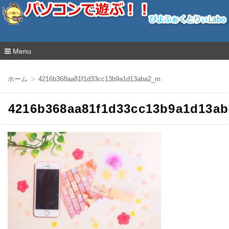
ぴよふぁくとりぃLabo
Menu
コ
ン
ホーム
4216b368aa81f1d33cc13b9a1d13aba2_m
テ
ン
ツ
4216b368aa81f1d33cc13b9a1d13a
へ
移
動