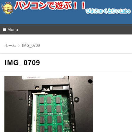
ぴよふぁくとりぃLabo
Menu
コ
ン
ホーム
IMG_0709
テ
ン
ツ
IMG_0709
へ
移
動