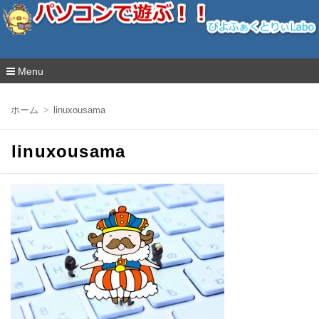
ぴよふぁくとりぃLabo
Menu
コ
ン
ホーム
linuxousama
テ
ン
ツ
linuxousama
へ
移
動