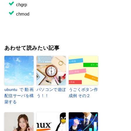
chgrp
chmod
あわせて読みたい記事
ubuntu で動画
パソコンで遊ぼ
うごくボタン作
配信サーバを構
う！！
成例 その２
築する