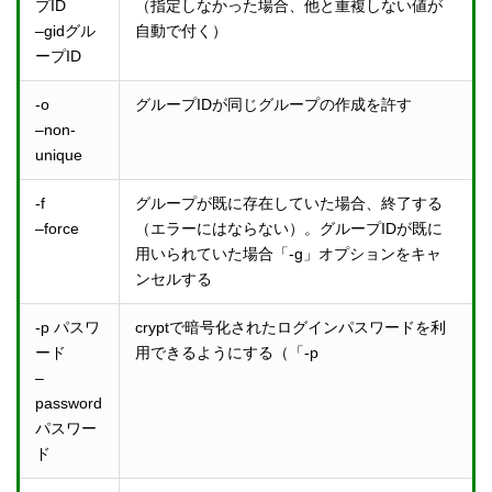
プID
（指定しなかった場合、他と重複しない値が
–gidグル
自動で付く）
ープID
-o
グループIDが同じグループの作成を許す
–non-
unique
-f
グループが既に存在していた場合、終了する
–force
（エラーにはならない）。グループIDが既に
用いられていた場合「-g」オプションをキャ
ンセルする
-p パスワ
cryptで暗号化されたログインパスワードを利
ード
用できるようにする（「-p
–
password
パスワー
ド