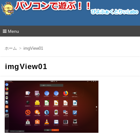
ぴよふぁくとりぃLabo
Menu
コ
ン
ホーム
imgView01
テ
ン
ツ
imgView01
へ
移
動