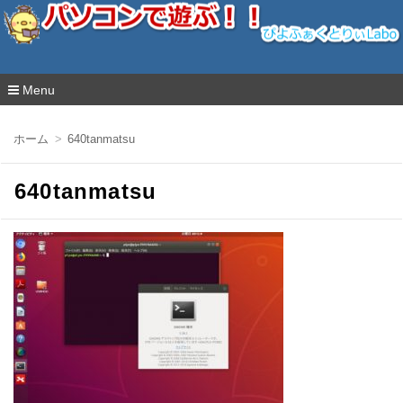
ぴよふぁくとりぃLabo
Menu
コ
ン
ホーム
640tanmatsu
テ
ン
ツ
640tanmatsu
へ
移
動