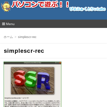
ぴよふぁくとりぃLabo
Menu
コ
ン
ホーム
simplescr-rec
テ
ン
ツ
simplescr-rec
へ
移
動