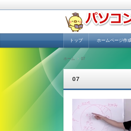
パソコンにUbuntuをインスト
ぴよふぁくとり
コ
トップ
ホームページ作
ン
テ
ン
ホームページ作成講座
ホームページ作成を格
ホームページで集客・
集客できるホームペー
ツ
必要なこと
ホーム
07
へ
移
動
07