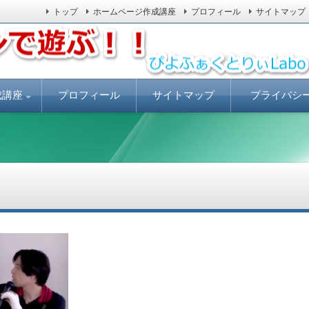
トップ
ホームページ作成講座
プロフィール
サイトマップ
ールしてLinuxを体験しましょう。
ぃLabo
成講座
プロフィール
サイトマップ
プライバシ
安で
売上げアップに
ジの書き方