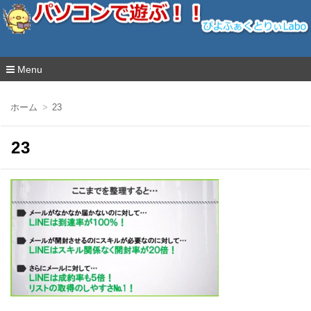
ぴよふぁくとりぃLabo
Menu
コ
ン
ホーム
23
テ
ン
ツ
23
へ
移
動