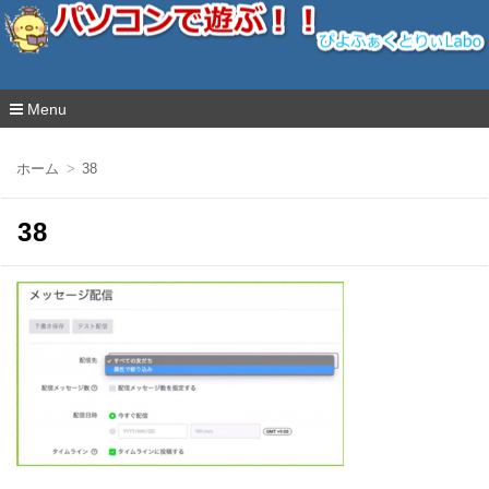
ぴよふぁくとりぃLabo
Menu
コ
ン
ホーム
38
テ
ン
ツ
38
へ
移
動