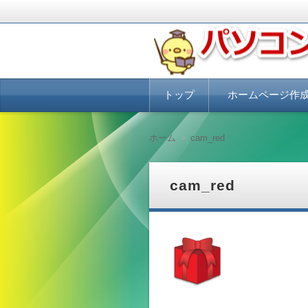
パソコンにUbuntuをインスト
ぴよふぁくとり
コ
トップ
ホームページ作
ン
テ
ン
ホームページ作成講座
ホームページ作成を格
ホームページで集客・
集客できるホームペー
ツ
必要なこと
ホーム
cam_red
へ
移
動
cam_red