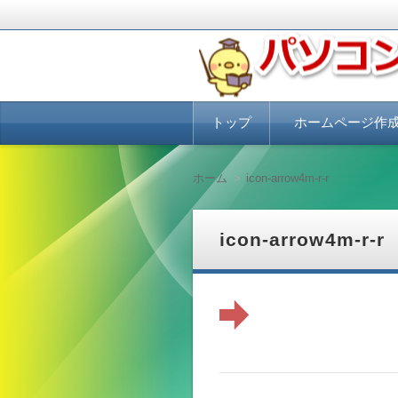
パソコンにUbuntuをインスト
ぴよふぁくとり
コ
トップ
ホームページ作
ン
テ
ン
ホームページ作成講座
ホームページ作成を格
ホームページで集客・
集客できるホームペー
ツ
必要なこと
ホーム
icon-arrow4m-r-r
へ
移
動
icon-arrow4m-r-r