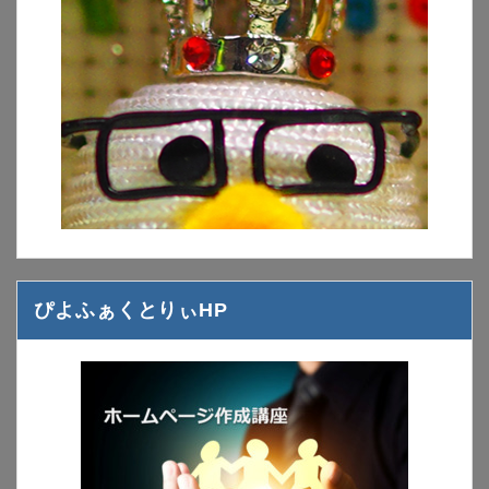
ぴよふぁくとりぃHP