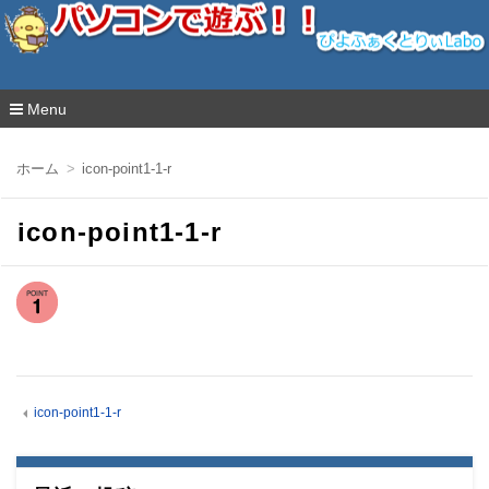
ぴよふぁくとりぃLabo
Menu
コ
ン
ホーム
icon-point1-1-r
テ
ン
ツ
icon-point1-1-r
へ
移
動
icon-point1-1-r