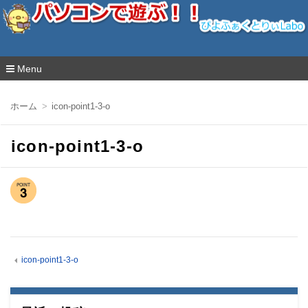
ぴよふぁくとりぃLabo
Menu
コ
ン
ホーム
icon-point1-3-o
テ
ン
ツ
icon-point1-3-o
へ
移
動
icon-point1-3-o