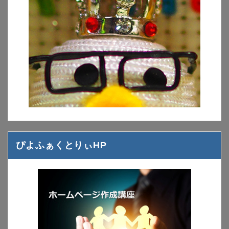
ぴよふぁくとりぃHP