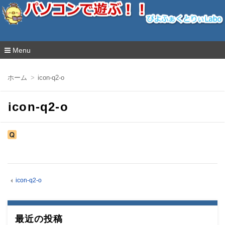
ぴよふぁくとりぃLabo
Menu
コ
ン
ホーム
icon-q2-o
テ
ン
ツ
icon-q2-o
へ
移
動
icon-q2-o
最近の投稿