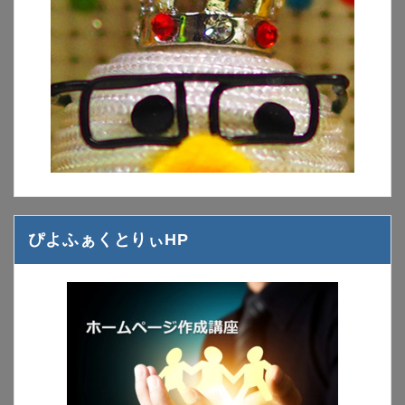
ぴよふぁくとりぃHP