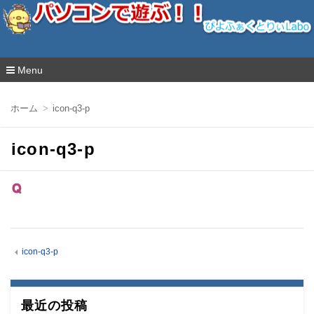
ぴよふぁくとりぃLabo
Menu
コ
ン
ホーム
icon-q3-p
テ
ン
ツ
icon-q3-p
へ
移
動
icon-q3-p
最近の投稿