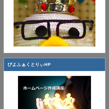
ぴよふぁくとりぃHP