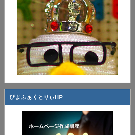
ぴよふぁくとりぃHP