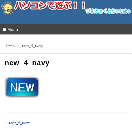
ぴよふぁくとりぃLabo
Menu
コ
ン
ホーム
new_4_navy
テ
ン
ツ
new_4_navy
へ
移
動
new_4_navy