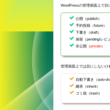
WordPressの管理画面
公開（publish）
予約投稿（future）
下書き（draft）
保留（pending/レ
非公開（
private
）
管理画面上では目にしないけれ
自動下書き（auto-dra
継承（inherit）
ゴミ箱（trash）