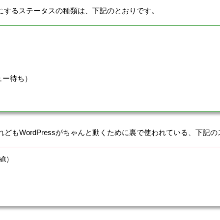
上で目にするステータスの種類は、下記のとおりです。
ビュー待ち）
どもWordPressがちゃんと動くために裏で使われている、下記
ft）