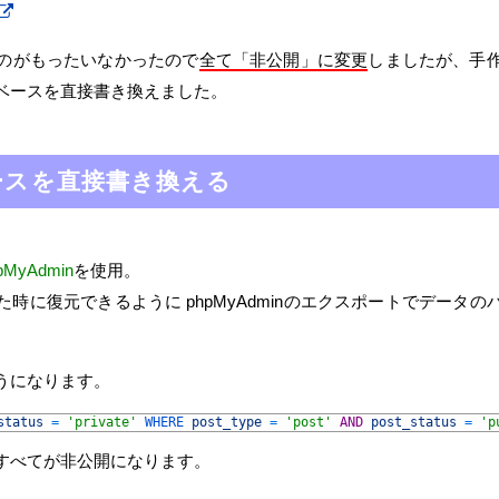
のがもったいなかったので
全て「非公開」に変更
しましたが、手
ベースを直接書き換えました。
ベースを直接書き換える
pMyAdmin
を使用。
時に復元できるように phpMyAdminのエクスポートでデータ
うになります。
status
=
'private'
WHERE 
post_type
=
'post'
AND
post_status
=
'p
すべてが非公開になります。