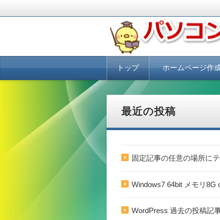
パソコンにUbuntuをインスト
ぴよふぁくとり
コ
トップ
ホームページ作
ン
テ
ン
ホームページ作成講座
ホームページ作成を格
ホームページで集客・
集客できるホームペー
ツ
必要なこと
へ
最近の投稿
移
動
固定記事の任意の場所にテ
Windows7 64bit メモ
WordPress 過去の投