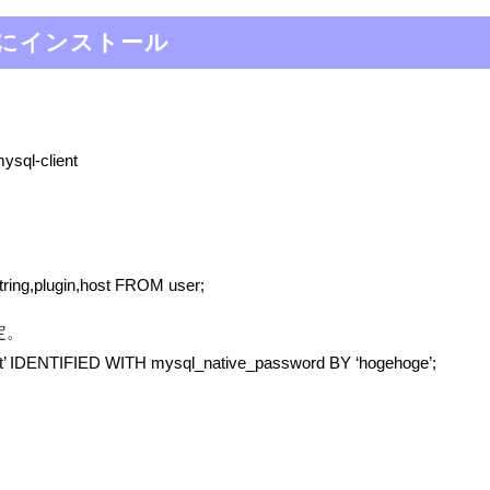
tuにインストール
mysql-client
ring,plugin,host FROM user;
定。
t’ IDENTIFIED WITH mysql_native_password BY ‘hogehoge’;