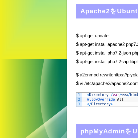
Apache2をUb
$ apt-get update
$ apt-get install apache2 php
$ apt-get install php7.2-json p
$ apt-get install php7.2-zip li
$ a2enmod rewritehttps://piyol
$ vi /etc/apache2/apache2.c
1
<
Directory
/
var
/
www
/
htm
2
AllowOverride 
All
3
<
/
Directory
>
phpMyAdmin