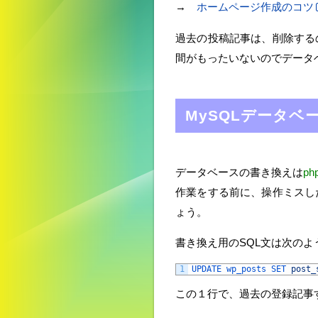
→
ホームページ作成のコツ
過去の投稿記事は、削除する
間がもったいないのでデータ
MySQLデータ
データベースの書き換えは
ph
作業をする前に、操作ミスした
ょう。
書き換え用のSQL文は次のよ
1
UPDATE 
wp_posts 
SET 
post_
この１行で、過去の登録記事