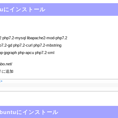
untuにインストール
7.2 php7.2-mysql libapache2-mod-php7.2
hp7.2-gd php7.2-curl php7.2-mbstring
bphp-jpgraph php-apcu php7.2-xml
abo.net/
onf に追加
l
>
をUbuntuにインストール