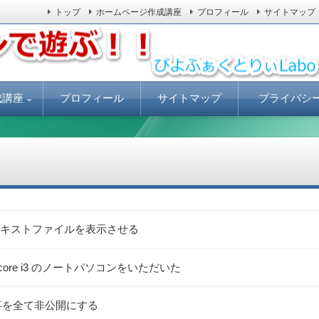
トップ
ホームページ作成講座
プロフィール
サイトマップ
ールしてLinuxを体験しましょう。
ぃLabo
成講座
プロフィール
サイトマップ
プライバシ
安で
売上げアップに
ジの書き方
キストファイルを表示させる
リ8G core i3 のノートパソコンをいただいた
稿記事を全て非公開にする