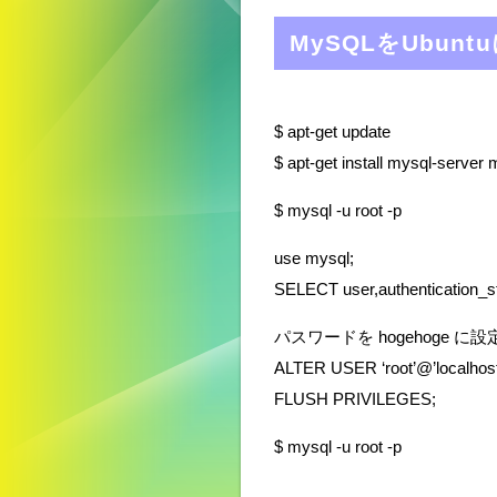
MySQLをUbun
$ apt-get update
$ apt-get install mysql-server 
$ mysql -u root -p
use mysql;
SELECT user,authentication_st
パスワードを hogehoge に設
ALTER USER ‘root’@’localhos
FLUSH PRIVILEGES;
$ mysql -u root -p