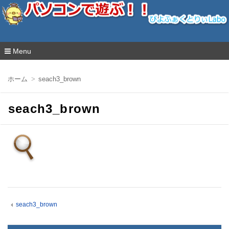
ぴよふぁくとりぃLabo
Menu
コ
ン
ホーム
seach3_brown
テ
ン
ツ
seach3_brown
へ
移
動
seach3_brown