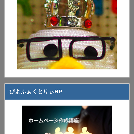
ぴよふぁくとりぃHP